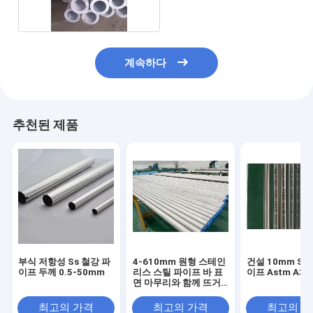
계속하다
추천된 제품
부식 저항성 Ss 철강 파
4-610mm 원형 스테인
건설 10mm Ss
이프 두께 0.5-50mm
리스 스틸 파이프 바 표
이프 Astm A31
면 마무리와 함께 뜨거
운 또는 차가운 롤
최고의 가격
최고의 가격
최고의 