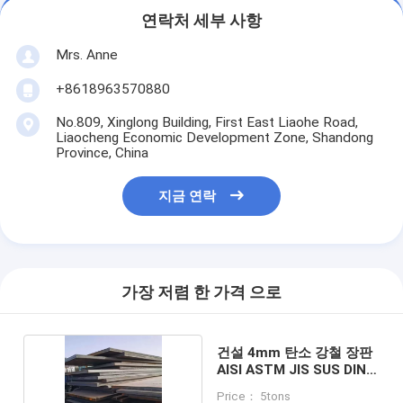
연락처 세부 사항
Mrs. Anne
+8618963570880
No.809, Xinglong Building, First East Liaohe Road,
Liaocheng Economic Development Zone, Shandong
Province, China
지금 연락
가장 저렴 한 가격 으로
건설 4mm 탄소 강철 장판
AISI ASTM JIS SUS DIN
GB
Price： 5tons